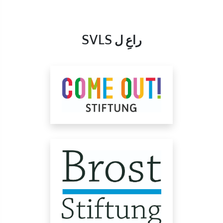
راعِ ل SVLS