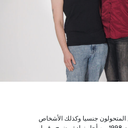
ص المتحولون جنسيا وكذلك الأشخاص
المصابون بفيروس نقص المناعة البشرية / الإيدز من جميع الأعمار والثقافات معا منذ عام 1998 من أجل زيادة وضوح وقبول