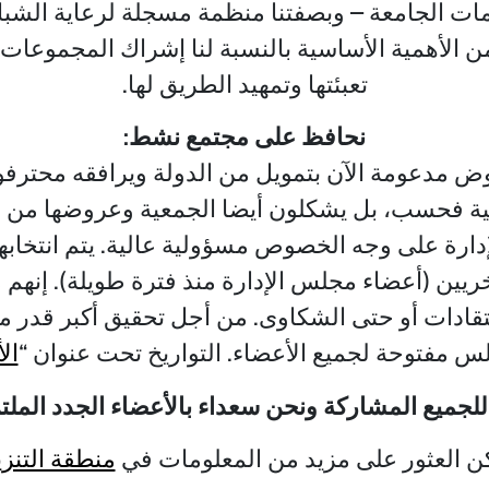
ات الجامعة – وبصفتنا منظمة مسجلة لرعاية الش
من الأهمية الأساسية بالنسبة لنا إشراك المجموعات 
تعبئتها وتمهيد الطريق لها.
نحافظ على مجتمع نشط:
ض مدعومة الآن بتمويل من الدولة ويرافقه محترفون،
الية فحسب، بل يشكلون أيضا الجمعية وعروضها من 
دارة على وجه الخصوص مسؤولية عالية. يتم انتخابه
يين (أعضاء مجلس الإدارة منذ فترة طويلة). إنه
لانتقادات أو حتى الشكاوى. من أجل تحقيق أكبر قدر
س مفتوحة لجميع الأعضاء. التواريخ تحت عنوان “
ال
لجميع المشاركة ونحن سعداء بالأعضاء الجدد الملت
ن العثور على مزيد من المعلومات في
منطقة التنز