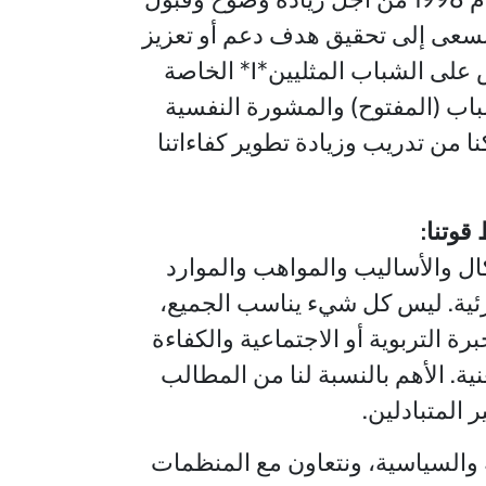
نسعى إلى تحقيق هدف دعم أو تعزيز
الناس في عيش ميولهم الجنسية و/أو هويتهم الجنسية بثقة. ينصب التركيز بشكل خاص على الشباب المثليين*I* الخاصة
اب (المفتوح) والمشورة النفسية
ا من تدريب وزيادة تطوير كفاءاتنا
قوتنا:
ال والأساليب والمواهب والموارد
زئية. ليس كل شيء يناسب الجميع،
 التربوية أو الاجتماعية والكفاءة
ة. الأهم بالنسبة لنا من المطالب
 المتبادلين.
 والسياسية، ونتعاون مع المنظمات