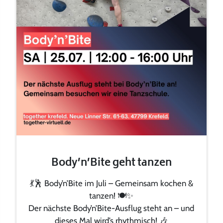
Body’n’Bite geht tanzen
💃🕺 Body’n’Bite im Juli – Gemeinsam kochen &
tanzen! 🍽️✨
Der nächste Body’n’Bite-Ausflug steht an – und
dieses Mal wird’s rhythmisch! 🎶