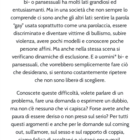
bi- o pansessuali ha molti lati grandiosi ed
entusiasmanti. Ma in una società che non sempre lo
comprende ci sono anche gli altri lati: sentire la parola
“gay” usata soprattutto come una parolaccia, essere
discriminatə e diventare vittime di bullismo, subire
violenza, avere pochi modelli e conoscere poche
persone affini. Ma anche nella stessa scena si
verificano dinamiche di esclusione. E ə uomini* bi- e
pansessuali, che vorrebbero semplicemente fare ciò
che desiderano, si sentono costantemente ripetere
che non sono liberə di scegliere.
Conoscete queste difficoltà, volete parlare di un
problema, fare una domanda o esprimere un dubbio,
ma non c’è nessunə che vi capisca? Forse avete anche
paura di essere derisə o non presə sul serio? Per tutti
questi argomenti e anche per le domande sul coming
out, sull’amore, sul sesso e sul rapporto di coppia,
siamo felicə di ascoltarvi e aiutarvi: per e-mail,