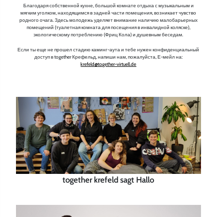
Благодаря собственной кухне, большой комнате отдыха с музыкальным и
мягким уголком, находящимся в задней части помещения, возникает чувство
родного очага. Здесь молодежь уделяет внимание наличию малобарьерных
помещений (туалетная комната для посещения в инвалидной коляске),
экологическому потреблению (Фриц Кола) и душевным беседам.
Если ты еще не прошел стадию каминг-аута и тебе нужен конфиденциальный
доступ в together Крефельд, напиши нам, пожалуйста, Е-мейл на:
krefeld@together-virtuell.de
together krefeld sagt Hallo