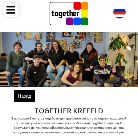
Назад
TOGETHER KREFELD
В примерно 5 минутах ходьбы от центрального вокзала находится наш самый
большой пункт встреч в регионе Нижний Рейн пункт together Крефельд. В
результате изнурительной работы пункт превратился из мрачного Центра
молодежи в залитое светом молодежное кафе, излучающее домашний уют.