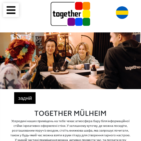
задній
TOGETHER MÜLHEIM
Усередині наших приміщень на тебе чекає атмосфера бару біля інформаційної
стійки і креативно оформлені стіни. У затишному куточку, де можна посидіти,
розташованим поруч із входом, стоїть книжкова шафа, яка запрошує почитати,
також у будь-який час можна взяти в руки гітару для створення гарного настрою.
У задній частині приміщення можна активно провести час, та пограти в гру