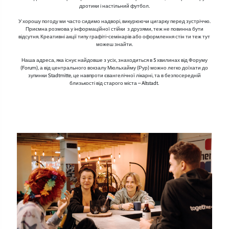
дротики і настільний футбол.
У хорошу погоду ми часто сидимо надворі, викурюючи цигарку перед зустріччю.
Приємна розмова у інформаційної стійки з друзями, теж не повинна бути
відсутня. Креативні акції типу графіті-семінарів або оформлення стін ти теж тут
можеш знайти.
Наша адреса, яка існує найдовше з усіх, знаходиться в 5 хвилинах від Форуму
(Forum), а від центрального вокзалу Мюльхайму (Рур) можно легко доїхати до
зупинки Stadtmitte, це навпроти євангелічної лікарні, та в безпосередній
близькості від старого міста – Altstadt.