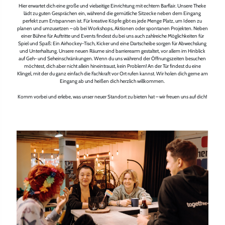
Hier erwartet dich eine große und vielseitige Einrichtung mit echtem Barflair. Unsere Theke
lädt zu guten Gesprächen ein, während die gemütliche Sitzecke neben dem Eingang
perfekt zum Entspannen ist. Für kreative Köpfe gibt es jede Menge Platz, um Ideen zu
planen und umzusetzen – ob bei Workshops, Aktionen oder spontanen Projekten. Neben
einer Bühne für Auftritte und Events findest du bei uns auch zahlreiche Möglichkeiten für
Spiel und Spaß: Ein Airhockey-Tisch, Kicker und eine Dartscheibe sorgen für Abwechslung
und Unterhaltung. Unsere neuen Räume sind barrierearm gestaltet, vor allem im Hinblick
auf Geh- und Seheinschränkungen. Wenn du uns während der Öffnungszeiten besuchen
möchtest, dich aber nicht allein hineintraust, kein Problem! An der Tür findest du eine
Klingel, mit der du ganz einfach die Fachkraft vor Ort rufen kannst. Wir holen dich gerne am
Eingang ab und heißen dich herzlich willkommen.
Komm vorbei und erlebe, was unser neuer Standort zu bieten hat – wir freuen uns auf dich!