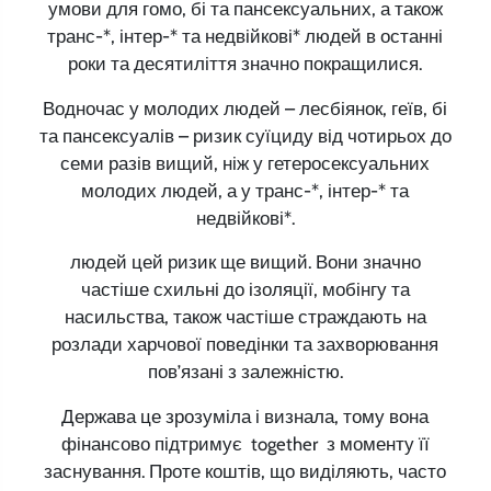
умови для гомо, бі та пансексуальних, а також
транс-*, інтер-* та недвійкові* людей в останні
роки та десятиліття значно покращилися.
Водночас у молодих людей – лесбіянок, геїв, бі
та пансексуалів – ризик суїциду від чотирьох до
семи разів вищий, ніж у гетеросексуальних
молодих людей, а у транс-*, інтер-* та
недвійкові*.
людей цей ризик ще вищий. Вони значно
частіше схильні до ізоляції, мобінгу та
насильства, також частіше страждають на
розлади харчової поведінки та захворювання
пов’язані з залежністю.
Держава це зрозуміла і визнала, тому вона
фінансово підтримує together з моменту її
заснування. Проте коштів, що виділяють, часто