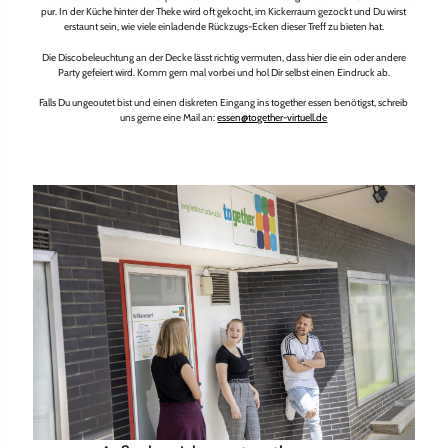
pur. In der Küche hinter der Theke wird oft gekocht, im Kickerraum gezockt und Du wirst
erstaunt sein, wie viele einladende Rückzugs-Ecken dieser Treff zu bieten hat.
Die Discobeleuchtung an der Decke lässt richtig vermuten, dass hier die ein oder andere
Party gefeiert wird. Komm gern mal vorbei und hol Dir selbst einen Eindruck ab.
Falls Du ungeoutet bist und einen diskreten Eingang ins together essen benötigst, schreib
uns gerne eine Mail an:
essen@together-virtuell.de